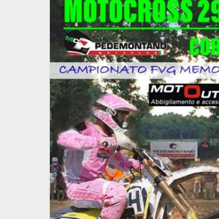
2026 all’insegna di grandi 
nel mondo FMI!
ifiche finali
uoristrada
31 Luglio 2025
lia…