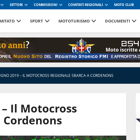
SETTORI
COMMISSIONI
COMITATI REGIONALI
MOTO CLUB
MITATO
SPORT
MOTOTURISMO
DOCUMENTI
254
Moto iscritte 
IUGNO 2019 – IL MOTOCROSS REGIONALE SBARCA A CORDENONS
»
»
 – Il Motocross
a Cordenons