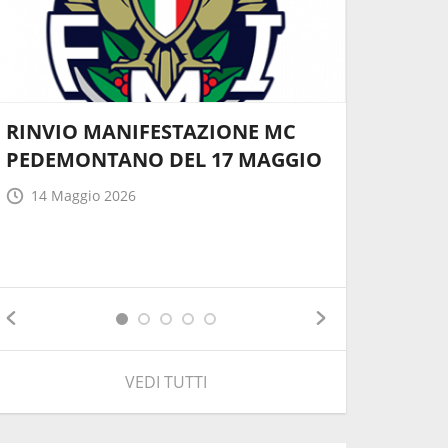
RINVIO MANIFESTAZIONE MC
A Tommas
PEDEMONTANO DEL 17 MAGGIO
Campion
SuperMa
14 Maggio 2026
27 April
VEDI TUTTI