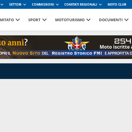
SETTORI
COMMISSIONI
COMITATI REGIONALI
MOTO CLUB
MITATO
SPORT
MOTOTURISMO
DOCUMENTI
254
Moto iscritte 