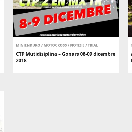
MINIENDURO
/
MOTOCROSS
/
NOTIZIE
/
TRIAL
CTP Mutidisiplina – Gonars 08-09 dicembre
2018