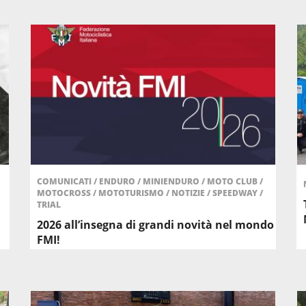
COMUNICATI
/
ENDURO
/
MINIENDURO
/
MOTO CLUB
/
MOTOCROSS
/
MOTOTURISMO
/
NOTIZIE
/
SPEEDWAY
/
TRIAL
2026 all’insegna di grandi novità nel mondo
FMI!