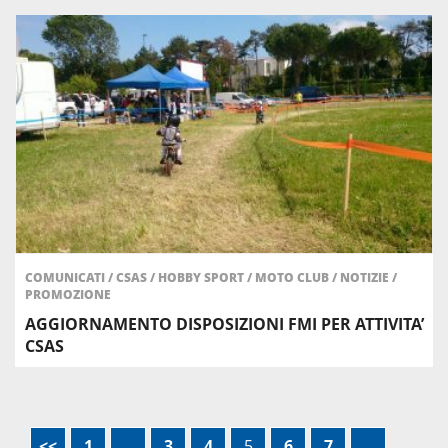
COMUNICATI
/
CSAS
/
HOBBY SPORT
/
MOTO CLUB
/
NOTIZIE
/
PROMOZIONE
AGGIORNAMENTO DISPOSIZIONI FMI PER ATTIVITA’
CSAS
<<
1
…
3
4
5
6
7
…