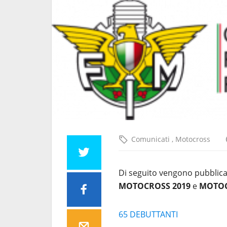
ici FMI per le
Pubblicate le classifiche fi
dei Campionati Fuoristrad
Friuli Venezia Giulia…
23 Ottobre 2025
Comunicati
,
Motocross
Di seguito vengono pubblicat
MOTOCROSS 2019
e
MOTOC
65 DEBUTTANTI