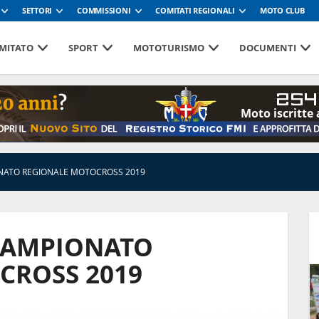
SETTORI
COMMISSIONI
COMITATI REGIONALI
MOTO CLUB
MITATO
SPORT
MOTOTURISMO
DOCUMENTI
254
Moto iscritte 
IONATO REGIONALE MOTOCROSS 2019
»
i CAMPIONATO
CROSS 2019