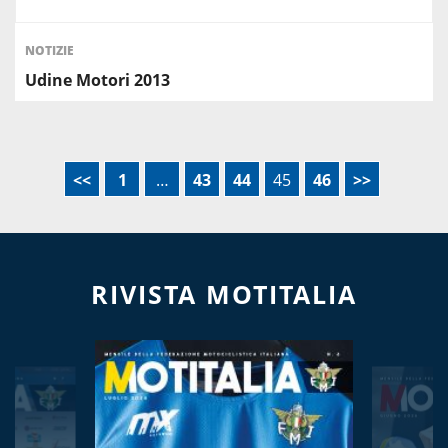
NOTIZIE
Udine Motori 2013
<<
1
…
43
44
45
46
>>
RIVISTA MOTITALIA