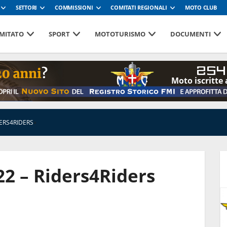
SETTORI
COMMISSIONI
COMITATI REGIONALI
MOTO CLUB
MITATO
SPORT
MOTOTURISMO
DOCUMENTI
254
Moto iscritte 
ERS4RIDERS
»
2 – Riders4Riders