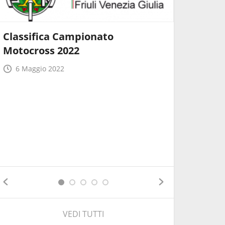
Classifica Campionato
Motocross 2022
Nasce il
6 Maggio 2022
Percorso
6 Febbr
VEDI TUTTI