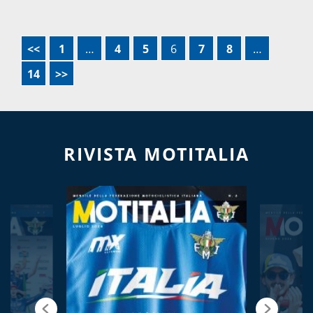
<<
1
…
4
5
6
7
8
…
14
>>
RIVISTA MOTITALIA