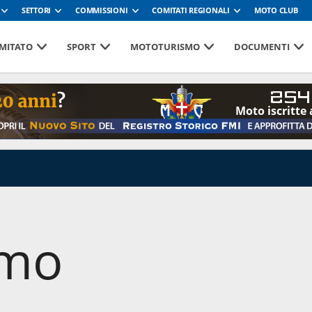
SETTORI
COMMISSIONI
COMITATI REGIONALI
MOTO CLUB
MITATO
SPORT
MOTOTURISMO
DOCUMENTI
254
Moto iscritte 
smo